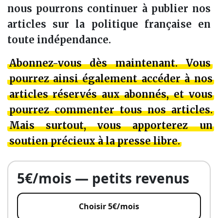
nous pourrons continuer à publier nos
articles sur la politique française en
toute indépendance.
Abonnez-vous dès maintenant. Vous
pourrez ainsi également
accéder à nos
articles réservés aux abonnés
, et vous
pourrez c
ommenter tous nos articles
.
Mais surtout, vous apporterez
un
soutien précieux à la presse libre
.
5€/mois — petits revenus
Choisir 5€/mois