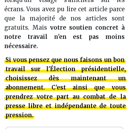
écrans. Vous avez pu lire cet article parce
que la majorité de nos articles sont
gratuits. Mais
votre soutien concret à
notre travail n'en est pas moins
nécessaire.
Si vous pensez que
nous faisons un bon
travail sur l'Élection présidentielle
,
choisissez dès maintenant un
abonnement
. C'est ainsi que
vous
prendrez votre part
au combat de la
presse libre et indépendante de toute
pression.