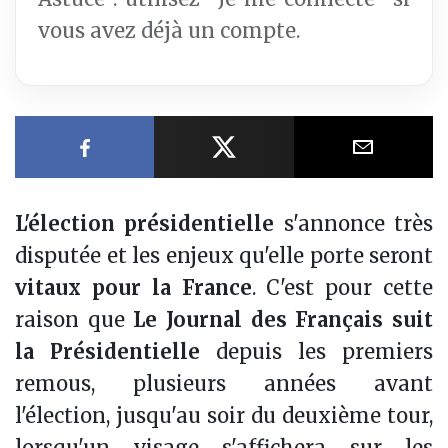
vous avez déjà un compte.
Partager sur Facebook
Partager sur X
Partager
L'élection présidentielle
s'annonce très
disputée et les enjeux qu'elle porte seront
vitaux pour la France
. C'est pour cette
raison que
Le Journal des Français suit
la Présidentielle
depuis les premiers
remous, plusieurs années avant
l'élection, jusqu'au soir du deuxième tour,
lorsqu'un visage s'affichera sur les