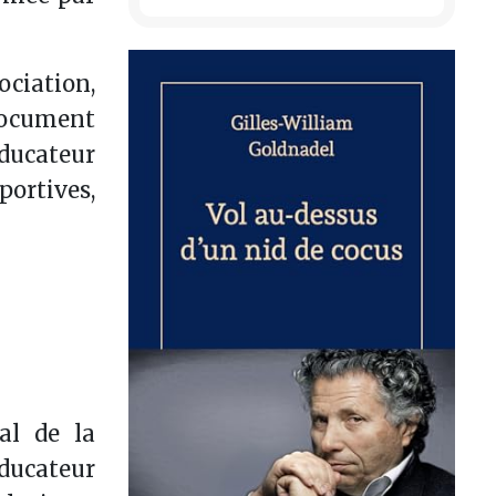
ociation,
 document
éducateur
portives,
al de la
ducateur