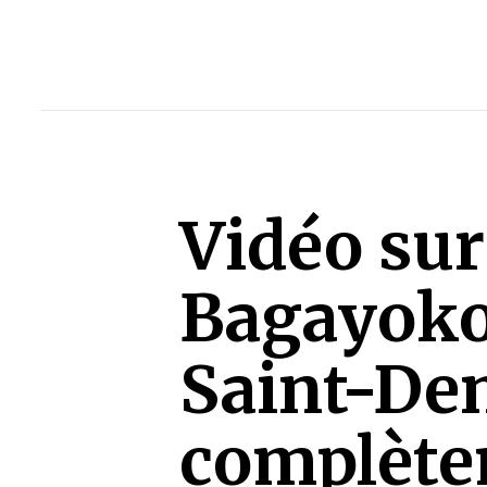
Vidéo surr
Bagayoko,
Saint-Den
complètem