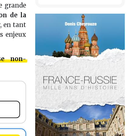
ne grande
ion de la
, en tant
es enjeux
se non-