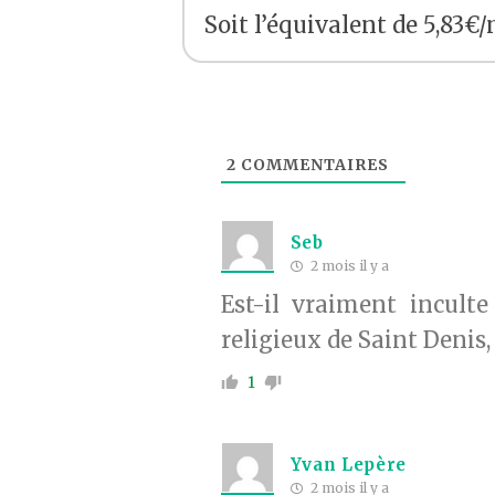
Soit l’équivalent de 5,83€/
2
COMMENTAIRES
Seb
2 mois il y a
Est-il vraiment inculte
religieux de Saint Denis,
1
Yvan Lepère
2 mois il y a