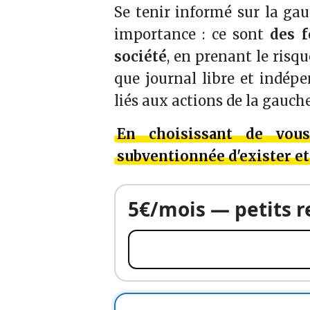
Se tenir informé sur la ga
importance : ce sont
des f
société
, en prenant le risq
que journal libre et indépe
liés aux actions de la gauch
En choisissant de vou
subventionnée d'exister et
5€/mois — petits 