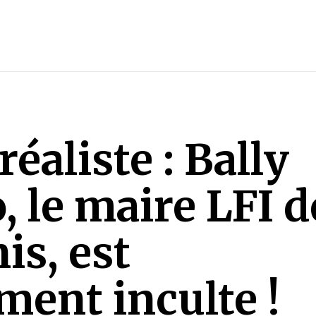
éaliste : Bally
 le maire LFI d
is, est
ent inculte !