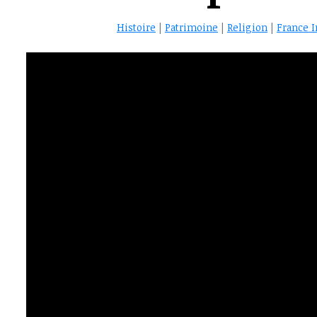
Histoire
|
Patrimoine
|
Religion
|
France 