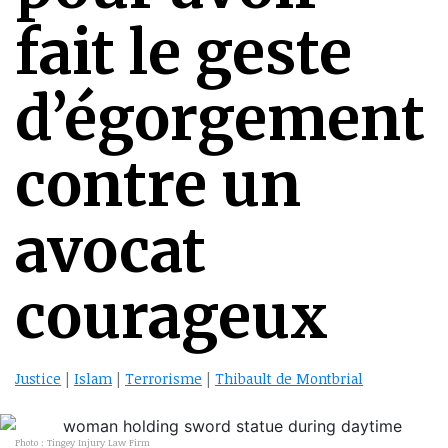
fait le geste
d’égorgement
contre un
avocat
courageux
Justice
|
Islam
|
Terrorisme
|
Thibault de Montbrial
Photo : Tingey Injury Law Firm