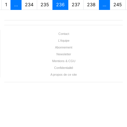
1
…
234
235
236
237
238
…
245
Contact
L'équipe
Abonnement
Newsletter
Mentions & CGU
Confidentialité
A propos de ce site