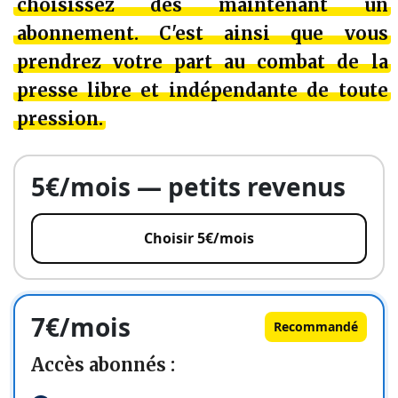
choisissez dès maintenant un
abonnement
. C'est ainsi que
vous
prendrez votre part
au combat de la
presse libre et indépendante de toute
pression.
5€/mois — petits revenus
Choisir 5€/mois
7€/mois
Recommandé
Accès abonnés :