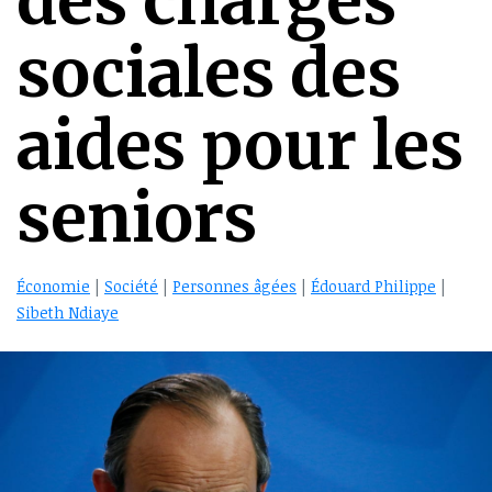
des charges
sociales des
aides pour les
seniors
Économie
|
Société
|
Personnes âgées
|
Édouard Philippe
|
Sibeth Ndiaye