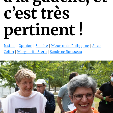
c’est très
pertinent !
Justice
|
Opinion
|
Société
|
Meurtre de Philippine
|
Alice
Coffin
|
Marguerite Stern
|
Sandrine Rousseau