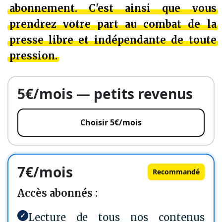
abonnement
. C'est ainsi que
vous
prendrez votre part
au combat de la
presse libre et indépendante de toute
pression.
5€/mois — petits revenus
Choisir 5€/mois
7€/mois
Recommandé
Accès abonnés :
✓
Lecture de tous nos contenus