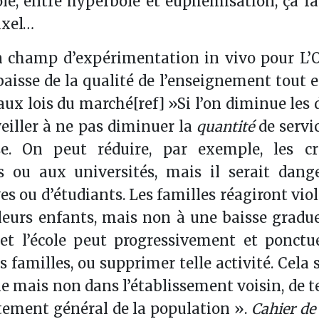
le, entre hyperbole et euphémisation, ça fai
ixel…
 un champ d’expérimentation in vivo pour L
baisse de la qualité de l’enseignement tout 
e aux lois du marché[ref] »Si l’on diminue les
veiller à ne pas diminuer la
quantité
de servi
se. On peut réduire, par exemple, les cr
 ou aux universités, mais il serait dang
ves ou d’étudiants. Les familles réagiront v
 leurs enfants, mais non à une baisse gradue
 et l’école peut progressivement et ponctu
 familles, ou supprimer telle activité. Cela s
e mais non dans l’établissement voisin, de te
tement général de la population ».
Cahier de