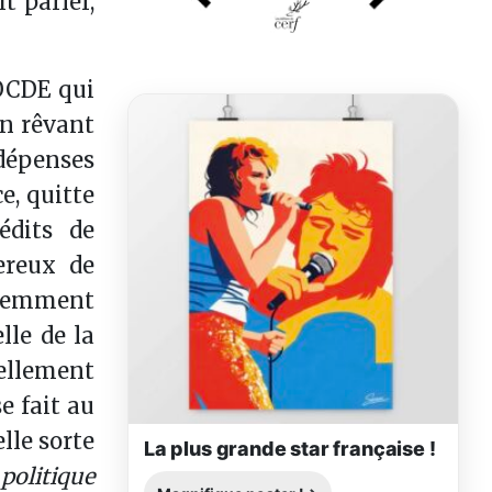
t parler,
’OCDE qui
en rêvant
 dépenses
ce, quitte
édits de
ereux de
iolemment
lle de la
ellement
e fait au
lle sorte
La plus grande star française !
 politique