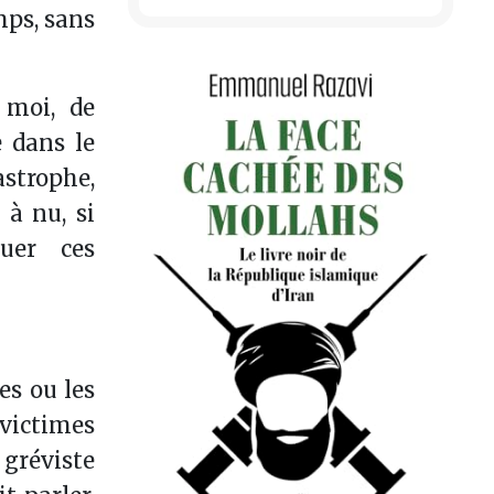
mps, sans
 moi, de
e dans le
astrophe,
 à nu, si
uer ces
es ou les
 victimes
 gréviste