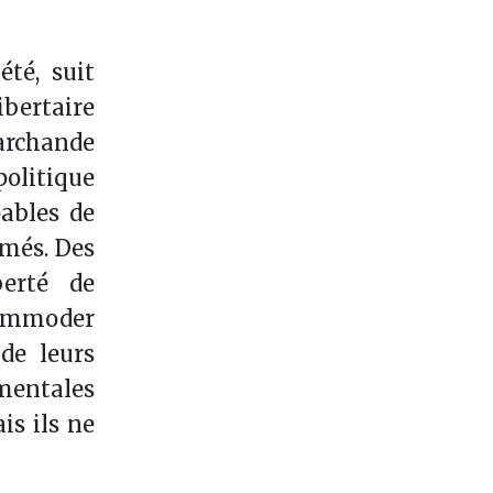
été, suit
bertaire
archande
politique
pables de
rmés. Des
berté de
commoder
de leurs
amentales
is ils ne