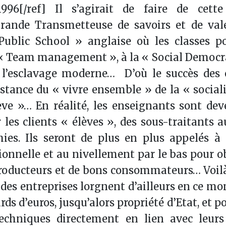
996[/ref] Il s’agirait de faire de cett
 Grande Transmetteuse de savoirs et de val
Public School » anglaise où les classes po
 « Team management », à la « Social Democr
à l’esclavage moderne… D’où le succès des 
stance du « vivre ensemble » de la « social
ève »… En réalité, les enseignants sont de
 les clients « élèves », des sous-traitants a
hies. Ils seront de plus en plus appelés à
ionnelle et au nivellement par le bas pour o
producteurs et de bons consommateurs… Voil
des entreprises lorgnent d’ailleurs en ce m
ds d’euros, jusqu’alors propriété d’Etat, et p
echniques directement en lien avec leurs