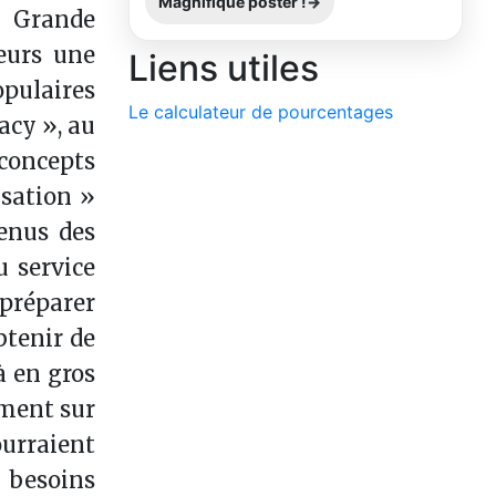
Magnifique poster !
e Grande
eurs une
Liens utiles
pulaires
Le calculateur de pourcentages
acy », au
concepts
isation »
venus des
u service
 préparer
btenir de
à en gros
oment sur
ourraient
 besoins