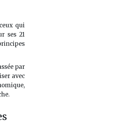
 ceux qui
r ses 21
rincipes
assée par
iser avec
onomique,
che.
es