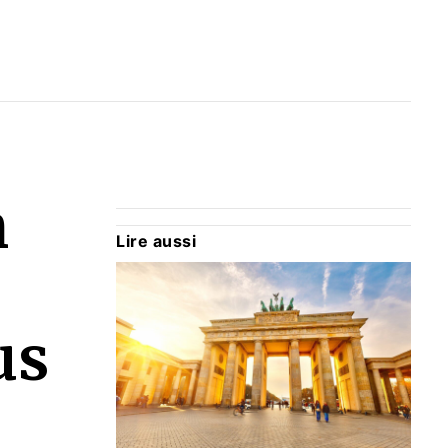
n
Lire aussi
us