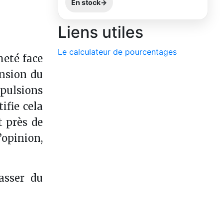
En stock
Liens utiles
Le calculateur de pourcentages
meté face
ension du
xpulsions
ifie cela
t près de
’opinion,
rasser du