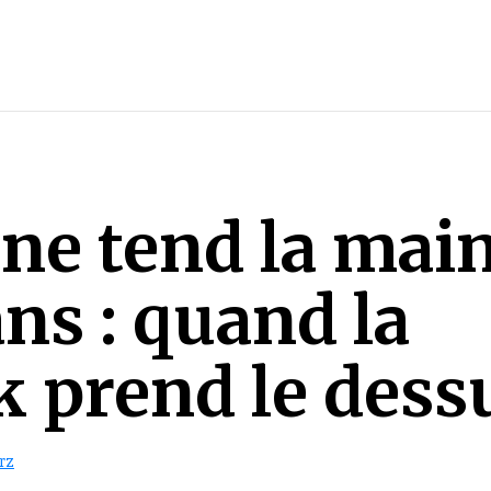
ne tend la mai
ans : quand la
ik prend le dess
rz