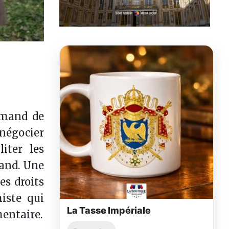
lemand de
 négocier
iter les
mand. Une
es droits
iste qui
La Tasse Impériale
mentaire.