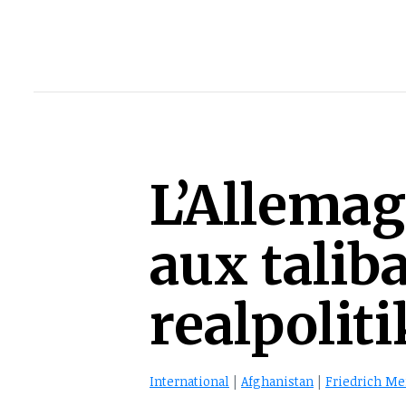
L’Allemag
aux talib
realpolit
International
|
Afghanistan
|
Friedrich Me