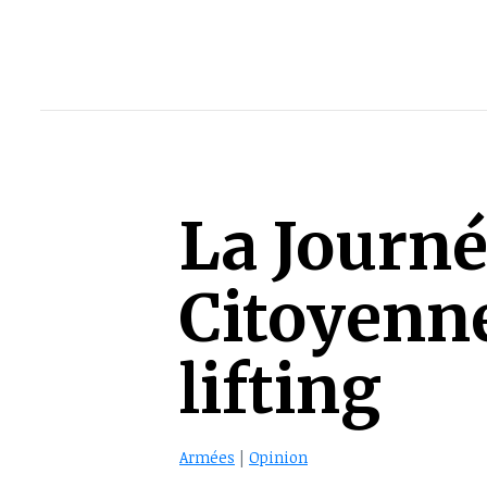
La Journé
Citoyenne
lifting
Armées
|
Opinion