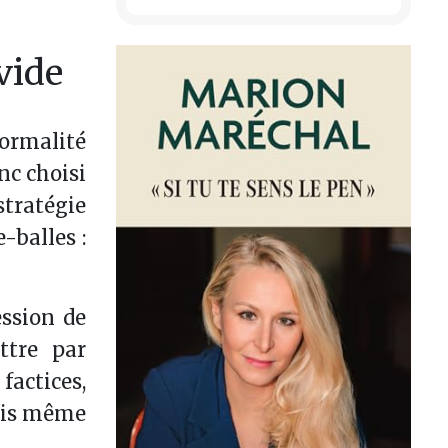
vide
ormalité
nc choisi
stratégie
-balles :
ession de
ttre par
factices,
fois même