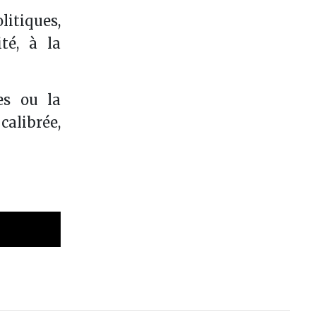
litiques,
té, à la
res ou la
calibrée,
ager par e-mail