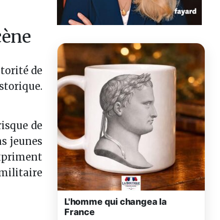
cène
torité de
istorique.
risque de
ns jeunes
expriment
militaire
L'homme qui changea la
France