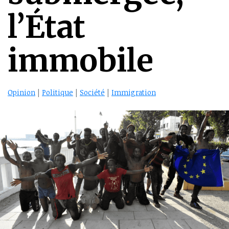
l’État
immobile
Opinion
|
Politique
|
Société
|
Immigration