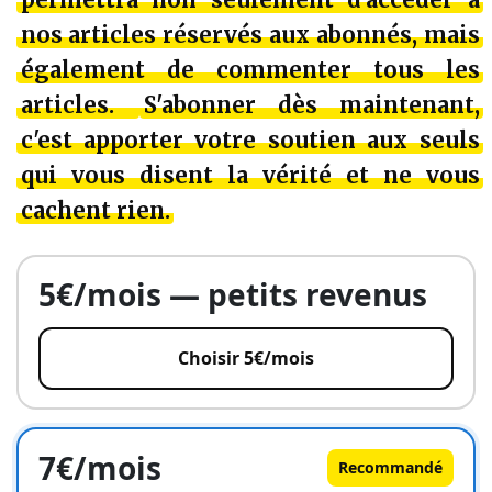
nos articles réservés aux abonnés, mais
également de commenter tous les
articles.
S'abonner dès maintenant,
c'est apporter votre soutien aux seuls
qui vous disent la vérité et ne vous
cachent rien.
5€/mois — petits revenus
Choisir 5€/mois
7€/mois
Recommandé