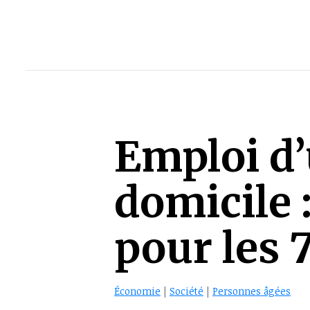
Emploi d’
domicile 
pour les 
Économie
|
Société
|
Personnes âgées