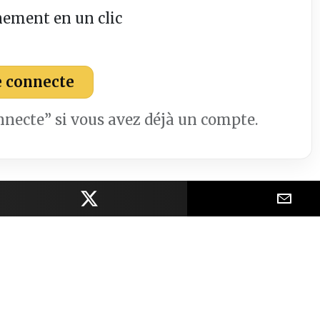
nement en un clic
e connecte
onnecte” si vous avez déjà un compte.
Facebook
Partager sur X
Part