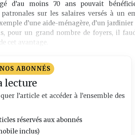
r âgé d’au moins 70 ans pouvait bénéfici
 patronales sur les salaires versés à un e
 exemple d’une aide-ménagère, d’un jardinier
is, pour un grand nombre de foyers, il fau
 de cet avantage.
 NOS ABONNÉS
a lecture
er l’article et accéder à l’ensemble des
icles réservés aux abonnés
mobile inclus)