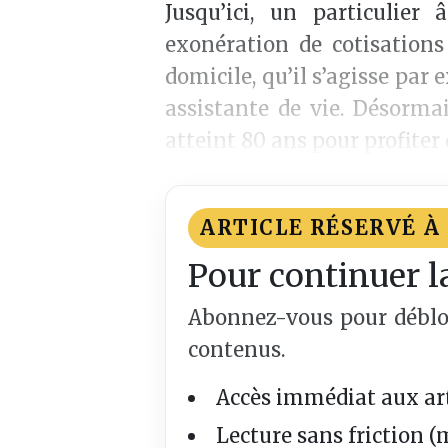
Jusqu’ici, un particulie
exonération de cotisations
domicile, qu’il s’agisse par
assistante de vie. Désorma
atteint 80 ans pour profiter
ARTICLE RÉSERVÉ À
Pour continuer l
Abonnez-vous pour débloqu
contenus.
Accès immédiat aux art
Lecture sans friction (