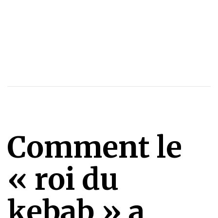
Comment le
« roi du
kebab » a