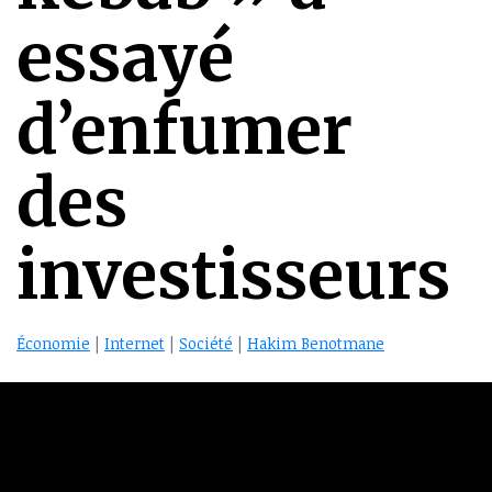
essayé
d’enfumer
des
investisseurs
Économie
|
Internet
|
Société
|
Hakim Benotmane