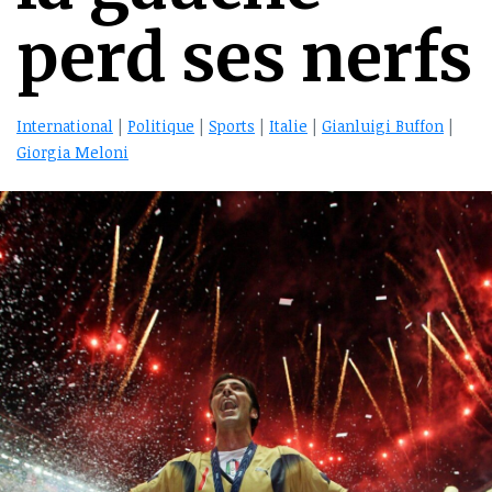
perd ses nerfs
International
|
Politique
|
Sports
|
Italie
|
Gianluigi Buffon
|
Giorgia Meloni