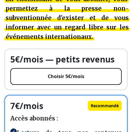
permettez à la presse non-
subventionnée d'exister et de vous
informer avec un regard libre sur les
événements internationaux.
5€/mois — petits revenus
Choisir 5€/mois
7€/mois
Recommandé
Accès abonnés :
✓