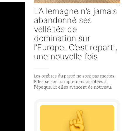
DR
L’Allemagne n’a jamais
abandonné ses
velléités de
domination sur
l’Europe. C’est reparti,
une nouvelle fois
Les ombres du passé ne sont pas mortes.
Elles se sont simplement adaptées à
l’époque. Et elles avancent de nouveau.