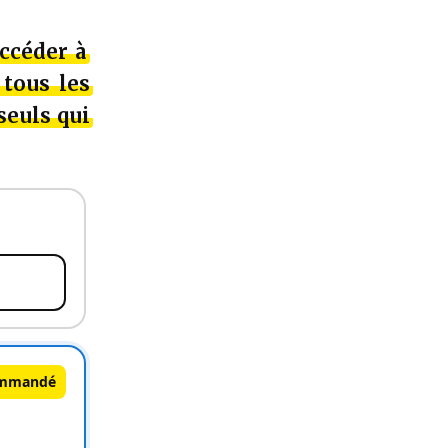
ccéder à
tous les
seuls qui
mmandé