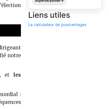
Superbe poster
’élection
Liens utiles
Le calculateur de pourcentages
ager par e-mail
irigeant
ié notre
, et
les
ordial :
séquences