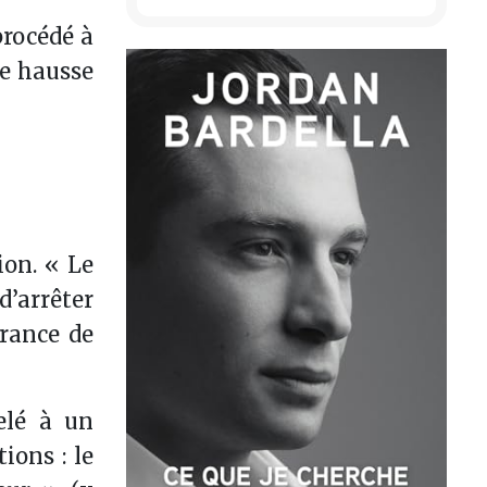
procédé à
ne hausse
ion. « Le
arrêter
France de
elé à un
ions : le