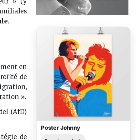
eur » (y
amiliales
ale
.
gement en
rofité de
gration,
ration ».
del (AfD)
Poster Johnny
atégie de