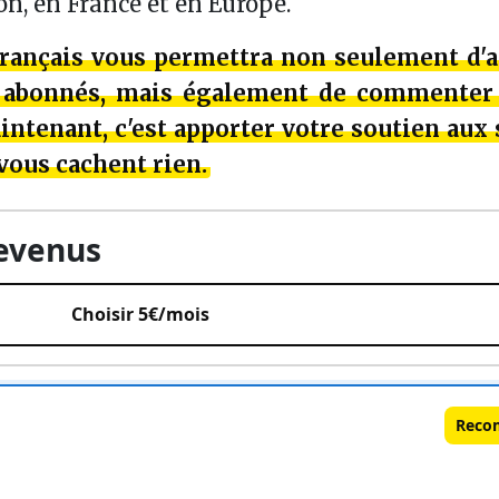
n, en France et en Europe.
Français vous permettra non seulement d'a
x abonnés, mais également de commenter 
ntenant, c'est apporter votre soutien aux 
 vous cachent rien.
revenus
Choisir 5€/mois
Reco