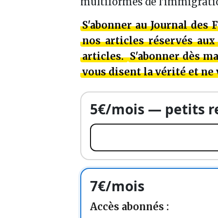
multiformes de l'immigratio
S'abonner au Journal des 
nos articles réservés au
articles.
S'abonner dès mai
vous disent la vérité et ne
5€/mois — petits 
7€/mois
Accès abonnés :