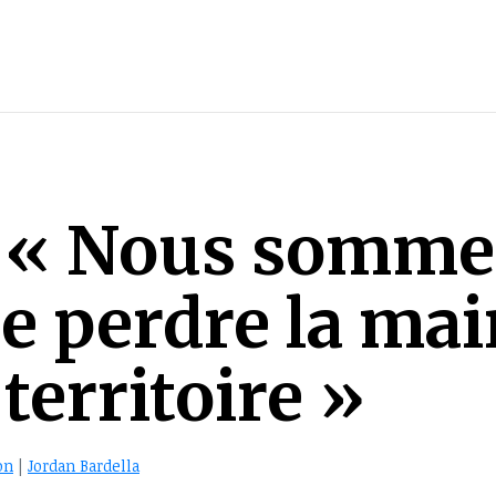
 : « Nous somme
de perdre la ma
territoire »
on
|
Jordan Bardella